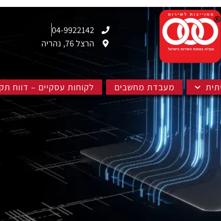
04-9922142
הרצל 76, נהריה
תית
מעבדת מחשבים
לקוחות עסקיים – דווח תק